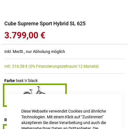
Zum
Cube Supreme Sport Hybrid SL 625
Anfang
3.799,00 €
der
Bildgalerie
springen
Inkl. MwSt., nur Abholung möglich
mtl.
316,58
€
(0% Finanzierungszeitraum 12 Monate)
Farbe
teak´n´black
Diese Webseite verwendet Cookies und ähnliche
Technologien. Mit einem Klick auf "Zustimmen"
RAHMENHÖHE
58 cm
akzeptieren Sie diese Verarbeitung und auch die
Weitergabe Ihrer Daten an Drittanbieter. Die