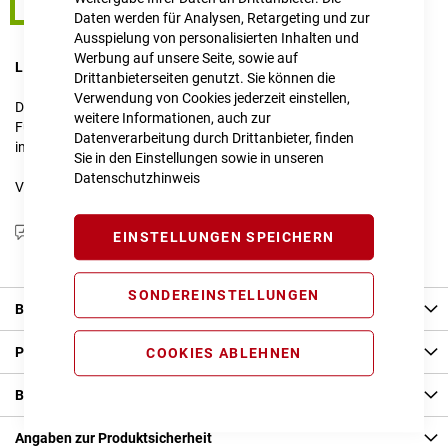
58 cm
Daten werden für Analysen, Retargeting und zur
Ausspielung von personalisierten Inhalten und
Werbung auf unsere Seite, sowie auf
LIEFERZEIT
im Onlineshop erfragen
Drittanbieterseiten genutzt. Sie können die
Verwendung von Cookies jederzeit einstellen,
Dieser Artikel ist nicht verfügbar.
weitere Informationen, auch zur
Für Anfragen zur Verfügbarkeit schreiben Sie uns gerne an
Datenverarbeitung durch Drittanbieter, finden
info@cube-store-regensburg.de
Sie in den Einstellungen sowie in unseren
Datenschutzhinweis
Vergleichsliste:
hinzufügen
|
ansehen
Produktanfrage stellen
EINSTELLUNGEN SPEICHERN
SONDEREINSTELLUNGEN
Beschreibung
Produkt Details
COOKIES ABLEHNEN
Bewertungen
Angaben zur Produktsicherheit