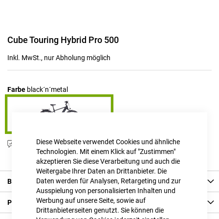
Zum
Cube Touring Hybrid Pro 500
Anfang
der
Inkl. MwSt., nur Abholung möglich
Bildgalerie
springen
Farbe
black´n´metal
Diese Webseite verwendet Cookies und ähnliche
Produktanfrage stellen
Technologien. Mit einem Klick auf "Zustimmen"
akzeptieren Sie diese Verarbeitung und auch die
Weitergabe Ihrer Daten an Drittanbieter. Die
Daten werden für Analysen, Retargeting und zur
Beschreibung
Ausspielung von personalisierten Inhalten und
Werbung auf unsere Seite, sowie auf
Produkt Details
Drittanbieterseiten genutzt. Sie können die