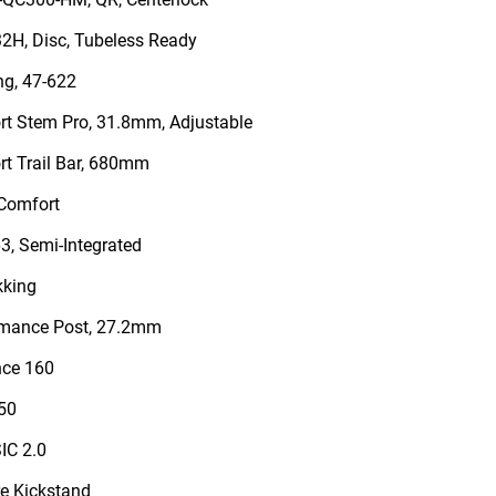
2H, Disc, Tubeless Ready
ng, 47-622
t Stem Pro, 31.8mm, Adjustable
t Trail Bar, 680mm
 Comfort
, Semi-Integrated
kking
mance Post, 27.2mm
ce 160
50
IC 2.0
e Kickstand