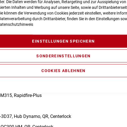
eter. Die Daten werden für Analysen, Retargeting und zur Ausspielung von
ierten Inhalten und Werbung auf unsere Seite, sowie auf Drittanbietersei
Vergleichsliste:
Sie können die Verwendung von Cookies jederzeit einstellen, weitere Infor
atenverarbeitung durch Drittanbieter, finden Sie in den Einstellungen sow
n zur Produktsicherheit
atenschutzhinweis
EINSTELLUNGEN SPEICHERN
perlite, Trekking Comfort, Double Butted
SONDEREINSTELLUNGEN
 NEX, 63mm
COOKIES ABLEHNEN
MT200/UR300, Hydr, Disc Brake, PM/FM (160/160)
a RD-U2000-GS, 8-Speed
M315, Rapidfire-Plus
3D37, Hub Dynamo, QR, Centerlock
QC300-HM, QR, Centerlock