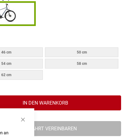
46 cm
50 cm
54 cm
58 cm
62 cm
IN DEN WARENKORB
Schließen
PROBEFAHRT VEREINBAREN
en an