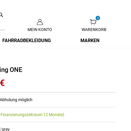
Search
MEIN KONTO
WARENKORB
Zum
Inhalt
FAHRRADBEKLEIDUNG
MARKEN
springen
ing ONE
 €
r Abholung möglich
 Finanzierungszeitraum 12 Monate)
n´grey