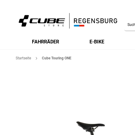
Searc
FAHRRÄDER
E-BIKE
Startseite
Cube Touring ONE
Zum
Ende
der
Bildgalerie
springen