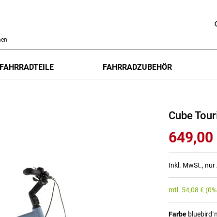
h
FAHRRADTEILE
FAHRRADZUBEHÖR
Cube Tour
649,00
Inkl. MwSt., nu
mtl.
54,08
€
(0%
Farbe
bluebird´