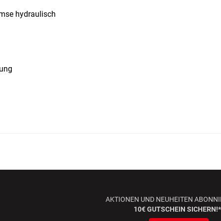
mse hydraulisch
tung
AKTIONEN UND NEUHEITEN ABONNI
10€ GUTSCHEIN SICHERN!*