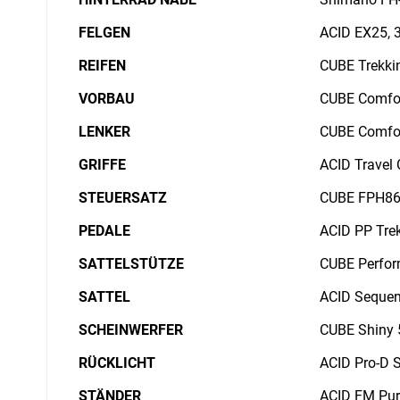
FELGEN
ACID EX25, 3
REIFEN
CUBE Trekki
VORBAU
CUBE Comfor
LENKER
CUBE Comfor
GRIFFE
ACID Travel
STEUERSATZ
CUBE FPH863
PEDALE
ACID PP Tre
SATTELSTÜTZE
CUBE Perfor
SATTEL
ACID Sequen
SCHEINWERFER
CUBE Shiny 
RÜCKLICHT
ACID Pro-D S
STÄNDER
ACID FM Pur