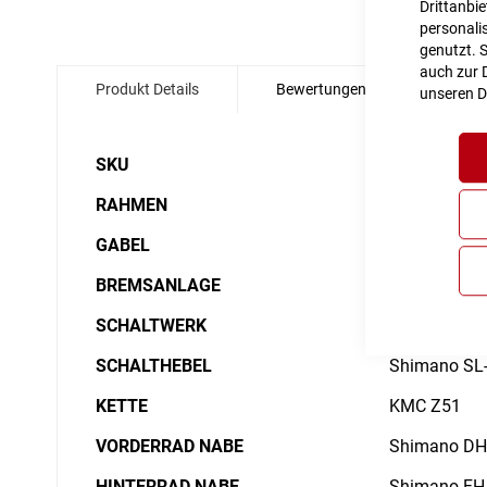
Drittanbi
personalis
Zum
genutzt. 
Anfang
auch zur D
Produkt Details
Bewertungen
Angabe
der
unseren
D
Bildgalerie
springen
Details
SKU
6040567
RAHMEN
Aluminium Su
GABEL
SR Suntour
BREMSANLAGE
Shimano BR-
SCHALTWERK
Shimano Ess
SCHALTHEBEL
Shimano SL-
KETTE
KMC Z51
VORDERRAD NABE
Shimano DH-
HINTERRAD NABE
Shimano FH-