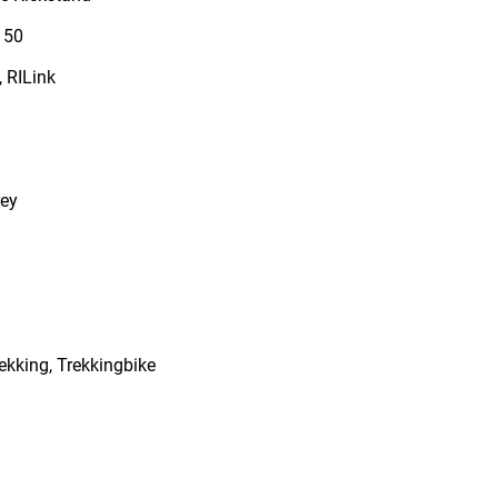
 50
, RILink
rey
rekking, Trekkingbike