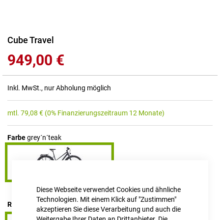
Zum
Cube Travel
Anfang
949,00 €
der
Bildgalerie
springen
Inkl. MwSt., nur Abholung möglich
mtl.
79,08
€
(0% Finanzierungszeitraum 12 Monate)
Farbe
grey´n´teak
Diese Webseite verwendet Cookies und ähnliche
Technologien. Mit einem Klick auf "Zustimmen"
RAHMENHÖHE
46 cm
akzeptieren Sie diese Verarbeitung und auch die
Weitergabe Ihrer Daten an Drittanbieter. Die