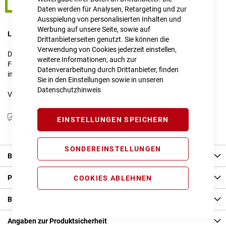
46 cm
Daten werden für Analysen, Retargeting und zur
Ausspielung von personalisierten Inhalten und
Werbung auf unsere Seite, sowie auf
LIEFERZEIT
im Onlineshop erfragen
Drittanbieterseiten genutzt. Sie können die
Verwendung von Cookies jederzeit einstellen,
Dieser Artikel ist nicht verfügbar.
weitere Informationen, auch zur
Für Anfragen zur Verfügbarkeit schreiben Sie uns gerne an
Datenverarbeitung durch Drittanbieter, finden
info@cube-store-regensburg.de
Sie in den Einstellungen sowie in unseren
Datenschutzhinweis
Vergleichsliste:
hinzufügen
|
ansehen
Produktanfrage stellen
EINSTELLUNGEN SPEICHERN
SONDEREINSTELLUNGEN
Beschreibung
Produkt Details
COOKIES ABLEHNEN
Bewertungen
Angaben zur Produktsicherheit