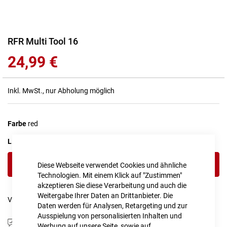
Zum
RFR Multi Tool 16
Anfang
24,99 €
der
Bildgalerie
springen
Inkl. MwSt., nur Abholung möglich
Farbe
red
LIEFERZEIT
1 - 2 Werktage
IN DEN WARENKORB
Diese Webseite verwendet Cookies und ähnliche
Technologien. Mit einem Klick auf "Zustimmen"
akzeptieren Sie diese Verarbeitung und auch die
Weitergabe Ihrer Daten an Drittanbieter. Die
Vergleichsliste:
hinzufügen
|
ansehen
Daten werden für Analysen, Retargeting und zur
Ausspielung von personalisierten Inhalten und
Produktanfrage stellen
Werbung auf unsere Seite, sowie auf