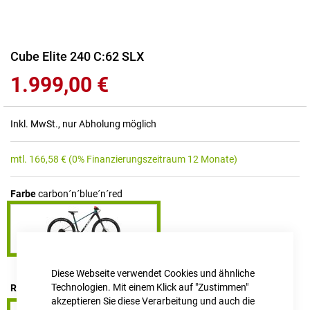
Zum
Cube Elite 240 C:62 SLX
Anfang
1.999,00 €
der
Bildgalerie
springen
Inkl. MwSt., nur Abholung möglich
mtl.
166,58
€
(0% Finanzierungszeitraum 12 Monate)
Farbe
carbon´n´blue´n´red
Diese Webseite verwendet Cookies und ähnliche
Technologien. Mit einem Klick auf "Zustimmen"
RAHMENHÖHE
24"
akzeptieren Sie diese Verarbeitung und auch die