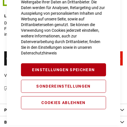
24"
Weitergabe Ihrer Daten an Drittanbieter. Die
Daten werden für Analysen, Retargeting und zur
Ausspielung von personalisierten Inhalten und
LIEFERZEIT
im Onlineshop erfragen
Werbung auf unsere Seite, sowie auf
Dieser Artikel ist nicht verfügbar.
Drittanbieterseiten genutzt. Sie können die
Für Anfragen zur Verfügbarkeit schreiben Sie uns gerne an
Verwendung von Cookies jederzeit einstellen,
info@cube-store-regensburg.de
weitere Informationen, auch zur
Datenverarbeitung durch Drittanbieter, finden
Sie in den Einstellungen sowie in unseren
Datenschutzhinweis
EINSTELLUNGEN SPEICHERN
Vergleichsliste:
hinzufügen
|
ansehen
SONDEREINSTELLUNGEN
Produktanfrage stellen
COOKIES ABLEHNEN
Produkt Details
Bewertungen