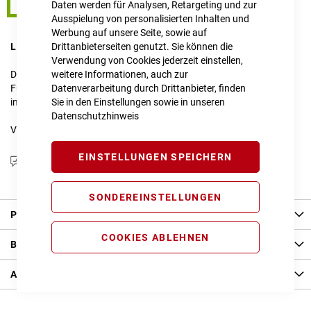
Easy Entry 58 cm
Daten werden für Analysen, Retargeting und zur
Ausspielung von personalisierten Inhalten und
Werbung auf unsere Seite, sowie auf
LIEFERZEIT
Drittanbieterseiten genutzt. Sie können die
im Onlineshop erfragen
Verwendung von Cookies jederzeit einstellen,
Dieser Artikel ist nicht verfügbar.
weitere Informationen, auch zur
Für Anfragen zur Verfügbarkeit schreiben Sie uns gerne an
Datenverarbeitung durch Drittanbieter, finden
info@cube-store-regensburg.de
Sie in den Einstellungen sowie in unseren
Datenschutzhinweis
Vergleichsliste:
hinzufügen
|
ansehen
EINSTELLUNGEN SPEICHERN
Produktanfrage stellen
SONDEREINSTELLUNGEN
Produkt Details
COOKIES ABLEHNEN
Bewertungen
Angaben zur Produktsicherheit