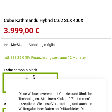
Zum
Cube Kathmandu Hybrid C:62 SLX 400X
Anfang
3.999,00 €
der
Bildgalerie
springen
Inkl. MwSt., nur Abholung möglich
mtl.
333,25
€
(0% Finanzierungszeitraum 12 Monate)
Farbe
carbon´n´black
Diese Webseite verwendet Cookies und ähnliche
Technologien. Mit einem Klick auf "Zustimmen"
akzeptieren Sie diese Verarbeitung und auch die
RAHMENHÖHE
Easy Entry 58 cm
Weitergabe Ihrer Daten an Drittanbieter. Die