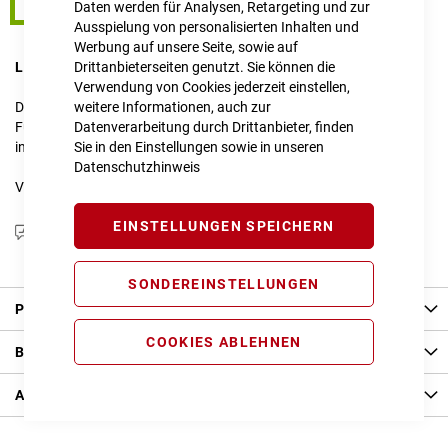
58 cm / L
Daten werden für Analysen, Retargeting und zur
Ausspielung von personalisierten Inhalten und
Werbung auf unsere Seite, sowie auf
LIEFERZEIT
Drittanbieterseiten genutzt. Sie können die
im Onlineshop erfragen
Verwendung von Cookies jederzeit einstellen,
Dieser Artikel ist nicht verfügbar.
weitere Informationen, auch zur
Für Anfragen zur Verfügbarkeit schreiben Sie uns gerne an
Datenverarbeitung durch Drittanbieter, finden
info@cube-store-regensburg.de
Sie in den Einstellungen sowie in unseren
Datenschutzhinweis
Vergleichsliste:
hinzufügen
|
ansehen
EINSTELLUNGEN SPEICHERN
Produktanfrage stellen
SONDEREINSTELLUNGEN
Produkt Details
COOKIES ABLEHNEN
Bewertungen
Angaben zur Produktsicherheit