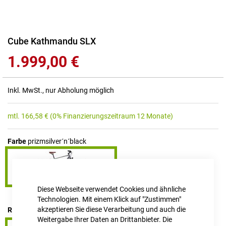
Zum
Cube Kathmandu SLX
Anfang
1.999,00 €
der
Bildgalerie
springen
Inkl. MwSt., nur Abholung möglich
mtl.
166,58
€
(0% Finanzierungszeitraum 12 Monate)
Farbe
prizmsilver´n´black
Diese Webseite verwendet Cookies und ähnliche
Technologien. Mit einem Klick auf "Zustimmen"
akzeptieren Sie diese Verarbeitung und auch die
RAHMENHÖHE
58 cm / L
Weitergabe Ihrer Daten an Drittanbieter. Die