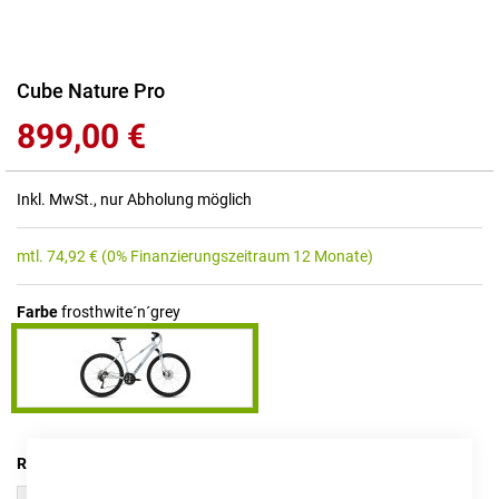
Zum
Cube Nature Pro
Anfang
899,00 €
der
Bildgalerie
springen
Inkl. MwSt., nur Abholung möglich
mtl.
74,92
€
(0% Finanzierungszeitraum 12 Monate)
Farbe
frosthwite´n´grey
RAHMENHÖHE