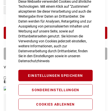
54 cm / M
50 cm / S
Diese Webseite verwendet Cookies und ähnliche
Technologien. Mit einem Klick auf "Zustimmen"
46 cm / XS
akzeptieren Sie diese Verarbeitung und auch die
Weitergabe Ihrer Daten an Drittanbieter. Die
Daten werden für Analysen, Retargeting und zur
Ausspielung von personalisierten Inhalten und
Werbung auf unsere Seite, sowie auf
IN DEN WARENKORB
Drittanbieterseiten genutzt. Sie können die
Verwendung von Cookies jederzeit einstellen,
weitere Informationen, auch zur
Datenverarbeitung durch Drittanbieter, finden
PROBEFAHRT VEREINBAREN
Sie in den Einstellungen sowie in unseren
Datenschutzhinweis
Vergleichsliste:
hinzufügen
|
ansehen
EINSTELLUNGEN SPEICHERN
Produktanfrage stellen
Extra Schutz? Jetzt Tarife entdecken!
SONDEREINSTELLUNGEN
Fahrrad Komplettschutz
Info
COOKIES ABLEHNEN
99,00 € pro Jahr*