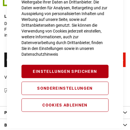
14"
Weitergabe Ihrer Daten an Drittanbieter. Die
Daten werden für Analysen, Retargeting und zur
Ausspielung von personalisierten Inhalten und
LIEFERZEIT
im Onlineshop erfragen
Werbung auf unsere Seite, sowie auf
Dieser Artikel ist nicht verfügbar.
Drittanbieterseiten genutzt. Sie können die
Für Anfragen zur Verfügbarkeit schreiben Sie uns gerne an
Verwendung von Cookies jederzeit einstellen,
info@cube-store-regensburg.de
weitere Informationen, auch zur
Datenverarbeitung durch Drittanbieter, finden
Sie in den Einstellungen sowie in unseren
Datenschutzhinweis
EINSTELLUNGEN SPEICHERN
Vergleichsliste:
hinzufügen
|
ansehen
SONDEREINSTELLUNGEN
Produktanfrage stellen
COOKIES ABLEHNEN
Produkt Details
Bewertungen