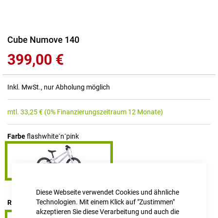
Zum
Cube Numove 140
Anfang
399,00 €
der
Bildgalerie
springen
Inkl. MwSt., nur Abholung möglich
mtl.
33,25
€
(0% Finanzierungszeitraum 12 Monate)
Farbe
flashwhite´n´pink
Diese Webseite verwendet Cookies und ähnliche
Technologien. Mit einem Klick auf "Zustimmen"
RAHMENHÖHE
14"
akzeptieren Sie diese Verarbeitung und auch die