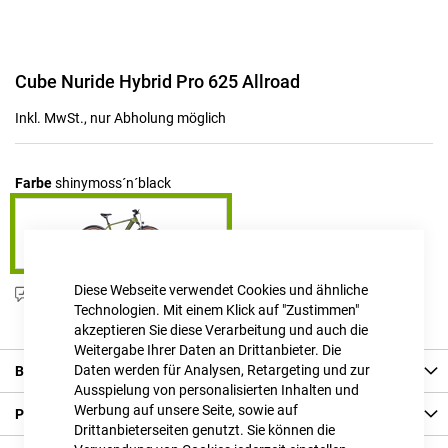
Zum
Cube Nuride Hybrid Pro 625 Allroad
Anfang
der
Inkl. MwSt., nur Abholung möglich
Bildgalerie
springen
Farbe
shinymoss´n´black
Diese Webseite verwendet Cookies und ähnliche
Produktanfrage stellen
Technologien. Mit einem Klick auf "Zustimmen"
akzeptieren Sie diese Verarbeitung und auch die
Weitergabe Ihrer Daten an Drittanbieter. Die
Daten werden für Analysen, Retargeting und zur
Beschreibung
Ausspielung von personalisierten Inhalten und
Werbung auf unsere Seite, sowie auf
Produkt Details
Drittanbieterseiten genutzt. Sie können die