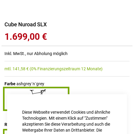
Zum
Cube Nuroad SLX
Anfang
1.699,00 €
der
Bildgalerie
springen
Inkl. MwSt., nur Abholung möglich
mtl.
141,58
€
(0% Finanzierungszeitraum 12 Monate)
Farbe
ashgrey´n´grey
Diese Webseite verwendet Cookies und ähnliche
Technologien. Mit einem Klick auf "Zustimmen"
akzeptieren Sie diese Verarbeitung und auch die
RAHMENHÖHE
S
Weitergabe Ihrer Daten an Drittanbieter. Die