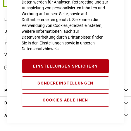
S
Daten werden für Analysen, Retargeting und zur
Ausspielung von personalisierten Inhalten und
Werbung auf unsere Seite, sowie auf
LIEFERZEIT
Drittanbieterseiten genutzt. Sie können die
im Onlineshop erfragen
Verwendung von Cookies jederzeit einstellen,
Dieser Artikel ist nicht verfügbar.
weitere Informationen, auch zur
Für Anfragen zur Verfügbarkeit schreiben Sie uns gerne an
Datenverarbeitung durch Drittanbieter, finden
info@cube-store-regensburg.de
Sie in den Einstellungen sowie in unseren
Datenschutzhinweis
Vergleichsliste:
hinzufügen
|
ansehen
EINSTELLUNGEN SPEICHERN
Produktanfrage stellen
SONDEREINSTELLUNGEN
Produkt Details
COOKIES ABLEHNEN
Bewertungen
Angaben zur Produktsicherheit