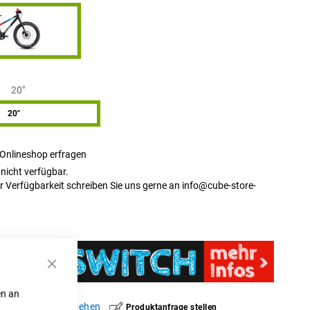
20"
20"
 Onlineshop erfragen
t nicht verfügbar.
r Verfügbarkeit schreiben Sie uns gerne an
info@cube-store-
Schließen
en an
hinzufügen
|
ansehen
Produktanfrage stellen