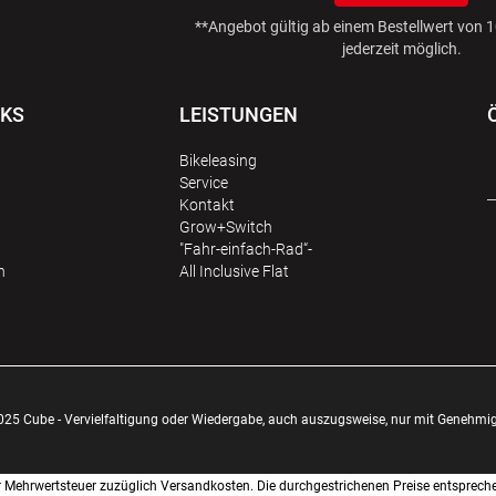
**Angebot gültig ab einem Bestellwert von
jederzeit möglich.
NKS
LEISTUNGEN
Bikeleasing
Service
Kontakt
Grow+Switch
"Fahr-einfach-Rad“-
n
All Inclusive Flat
025 Cube - Vervielfaltigung oder Wiedergabe, auch auszugsweise, nur mit Genehmi
cher Mehrwertsteuer zuzüglich Versandkosten. Die durchgestrichenen Preise entsprech