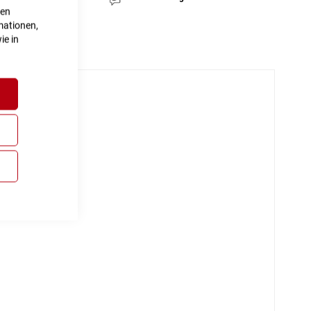
ten
mationen,
ie in
mm