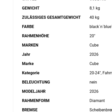
GEWICHT
8,1 kg
ZULÄSSIGES GESAMTGEWICHT
40 kg
FARBE
black´n´blue
RAHMENHÖHE
20"
MARKEN
Cube
Jahr
2026
Marke
Cube
Kategorie
20-24", Fahr
BELEUCHTUNG
nein
MODELJAHR
2026
RAHMENFORM
Diamant
BREMSE
Scheibenbre