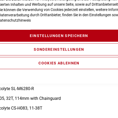
ierten Inhalten und Werbung auf unsere Seite, sowie auf Drittanbietersei
Sie können die Verwendung von Cookies jederzeit einstellen, weitere Infor
atenverarbeitung durch Drittanbieter, finden Sie in den Einstellungen sow
atenschutzhinweis
n zur Produktsicherheit
EINSTELLUNGEN SPEICHERN
ite 6061
SONDEREINSTELLUNGEN
rbon, 1 1/8", Internal Cable Routing, Flat Mount Disc, 12x100
COOKIES ABLEHNEN
75, Hydr. Disc Brake (160/160)
Acolyte RD-M5185S, 8-Speed
Acolyte SL-M6280-R
05, 32T, 114mm with Chainguard
colyte CS-H083, 11-38T