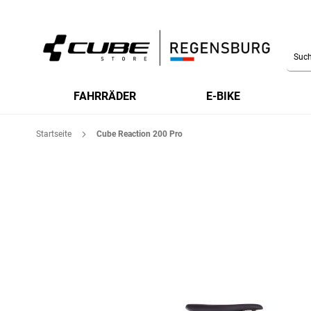
Searc
FAHRRÄDER
E-BIKE
Startseite
Cube Reaction 200 Pro
Zum
Ende
der
Bildgalerie
springen