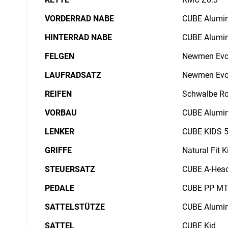
VORDERRAD NABE
CUBE Alumi
HINTERRAD NABE
CUBE Alumi
FELGEN
Newmen Evol
LAUFRADSATZ
Newmen Evol
REIFEN
Schwalbe Roc
VORBAU
CUBE Alumin
LENKER
CUBE KIDS 
GRIFFE
Natural Fit K
STEUERSATZ
CUBE A-Hea
PEDALE
CUBE PP M
SATTELSTÜTZE
CUBE Alumin
SATTEL
CUBE Kid