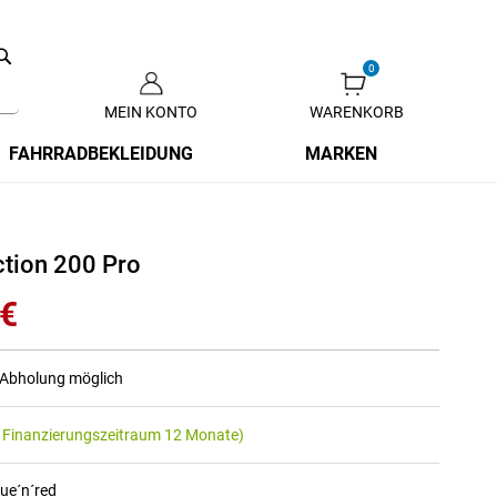
Search
MEIN KONTO
WARENKORB
Zum
Inhalt
FAHRRADBEKLEIDUNG
MARKEN
springen
tion 200 Pro
 €
r Abholung möglich
 Finanzierungszeitraum 12 Monate)
lue´n´red