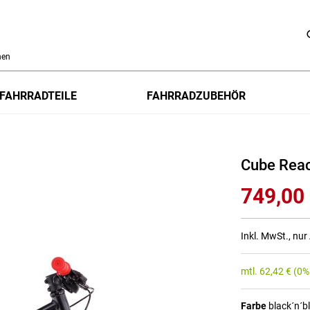
h
FAHRRADTEILE
FAHRRADZUBEHÖR
Cube Reac
749,00
Inkl. MwSt., nu
mtl.
62,42
€
(0%
Farbe
black´n´b