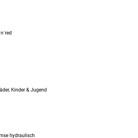
´n´red
räder, Kinder & Jugend
mse hydraulisch