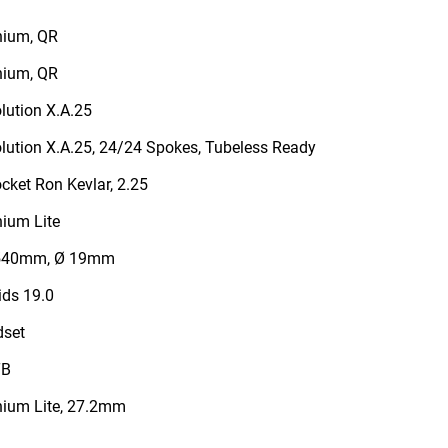
nium, QR
nium, QR
ution X.A.25
ution X.A.25, 24/24 Spokes, Tubeless Ready
ket Ron Kevlar, 2.25
ium Lite
540mm, Ø 19mm
ids 19.0
dset
TB
ium Lite, 27.2mm