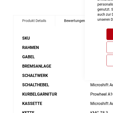
personalis
genutzt. 
Zum
auch zur D
Anfang
unseren
D
Produkt Details
Bewertungen
Angabe
der
Bildgalerie
springen
Details
SKU
6034448
RAHMEN
Aluminium L
GABEL
CUBE Kids Ca
BREMSANLAGE
Tektro HD-M2
SCHALTWERK
Microshift 
SCHALTHEBEL
Microshift 
KURBELGARNITUR
Prowheel A1
KASSETTE
Microshift A
KETTE
KMC Z8.3