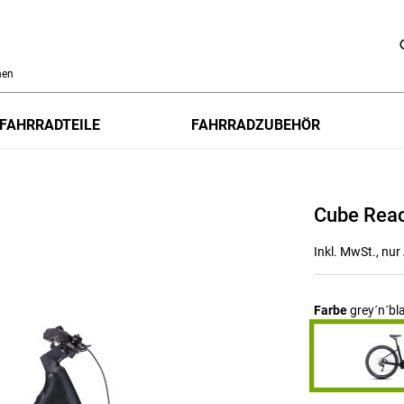
h
FAHRRADTEILE
FAHRRADZUBEHÖR
Cube Reac
Inkl. MwSt., nu
Farbe
grey´n´bl