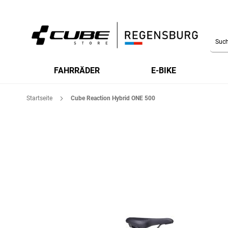
Searc
FAHRRÄDER
E-BIKE
Startseite
Cube Reaction Hybrid ONE 500
Zum
Ende
der
Bildgalerie
springen