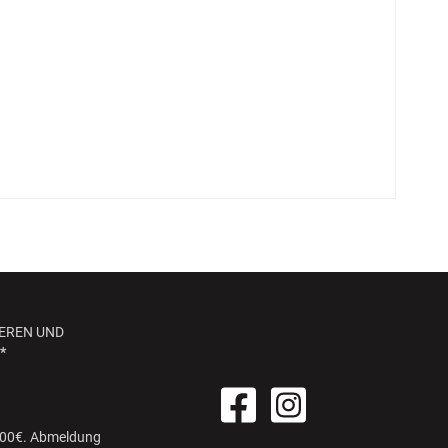
EREN UND
*
 100€. Abmeldung