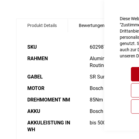
Zum
Diese Web
Anfang
"Zustimme
Produkt Details
Bewertungen
Angabe
der
Drittanbi
Bildgalerie
personalis
springen
genutzt. 
Details
SKU
6029875
auch zur D
unseren
D
RAHMEN
Aluminium Superlite, G
Routing, Kickstand/Fe
GABEL
SR Suntour NVX30 Co
MOTOR
Bosch Drive Unit Perf
DREHMOMENT NM
85Nm
AKKU
Bosch PowerTube 500
AKKULEISTUNG IN
bis 500Wh
WH