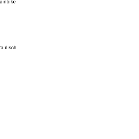
tainbike
aulisch