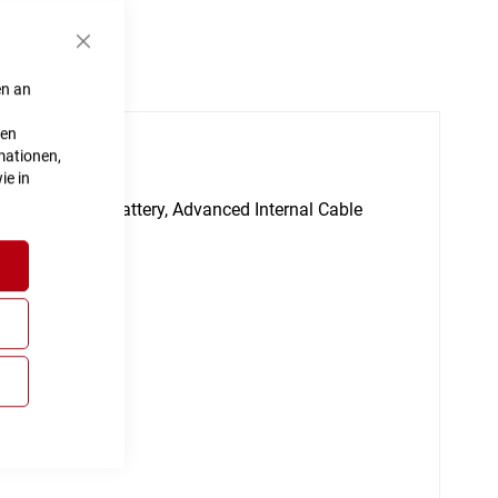
Schließen
en an
ten
mationen,
ie in
lly Integrated Battery, Advanced Internal Cable
em