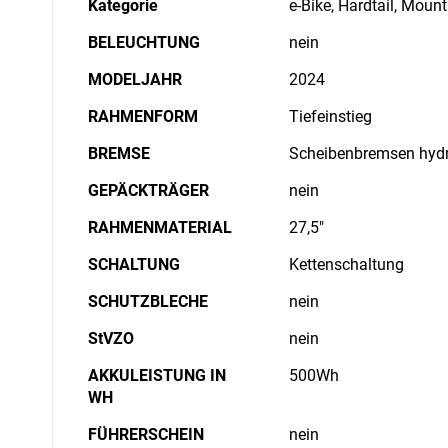
Kategorie
e-Bike, Hardtail, Moun
BELEUCHTUNG
nein
MODELJAHR
2024
RAHMENFORM
Tiefeinstieg
BREMSE
Scheibenbremsen hydr
GEPÄCKTRÄGER
nein
RAHMENMATERIAL
27,5"
SCHALTUNG
Kettenschaltung
SCHUTZBLECHE
nein
StVZO
nein
AKKULEISTUNG IN
500Wh
WH
FÜHRERSCHEIN
nein