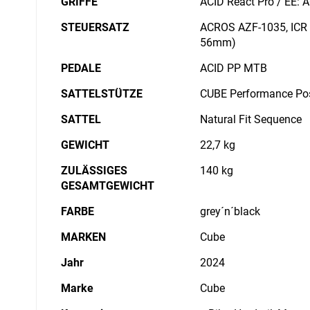
GRIFFE
ACID React Pro / EE: 
STEUERSATZ
ACROS AZF-1035, ICR (
56mm)
PEDALE
ACID PP MTB
SATTELSTÜTZE
CUBE Performance Po
SATTEL
Natural Fit Sequence
GEWICHT
22,7 kg
ZULÄSSIGES
140 kg
GESAMTGEWICHT
FARBE
grey´n´black
MARKEN
Cube
Jahr
2024
Marke
Cube