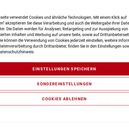
seite verwendet Cookies und ähnliche Technologien. Mit einem Klick auf
n" akzeptieren Sie diese Verarbeitung und auch die Weitergabe Ihrer Dat
n zur Produktsicherheit
eter. Die Daten werden für Analysen, Retargeting und zur Ausspielung von
ierten Inhalten und Werbung auf unsere Seite, sowie auf Drittanbietersei
Sie können die Verwendung von Cookies jederzeit einstellen, weitere Infor
atenverarbeitung durch Drittanbieter, finden Sie in den Einstellungen sow
atenschutzhinweis
ravity Casting, Agile Ride Geometry, 1.5 Headtube, Boost 148, Fu
nder/Carrier Mounting Points
EINSTELLUNGEN SPEICHERN
il, 100mm
ormance CX Generation 4 (85Nm) Cruise (250Watt), Smart Syst
SONDEREINSTELLUNGEN
COOKIES ABLEHNEN