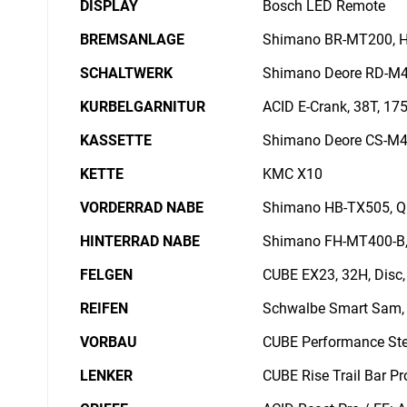
DISPLAY
Bosch LED Remote
BREMSANLAGE
Shimano BR-MT200, Hy
SCHALTWERK
Shimano Deore RD-M4
KURBELGARNITUR
ACID E-Crank, 38T, 1
KASSETTE
Shimano Deore CS-M4
KETTE
KMC X10
VORDERRAD NABE
Shimano HB-TX505, QR
HINTERRAD NABE
Shimano FH-MT400-B, 
FELGEN
CUBE EX23, 32H, Disc,
REIFEN
Schwalbe Smart Sam, A
VORBAU
CUBE Performance St
LENKER
CUBE Rise Trail Bar P