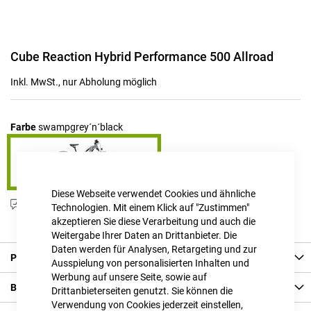
Zum
Cube Reaction Hybrid Performance 500 Allroad
Anfang
der
Inkl. MwSt., nur Abholung möglich
Bildgalerie
springen
Farbe
swampgrey´n´black
Diese Webseite verwendet Cookies und ähnliche
Produktanfrage stellen
Technologien. Mit einem Klick auf "Zustimmen"
akzeptieren Sie diese Verarbeitung und auch die
Weitergabe Ihrer Daten an Drittanbieter. Die
Daten werden für Analysen, Retargeting und zur
Produkt Details
Ausspielung von personalisierten Inhalten und
Werbung auf unsere Seite, sowie auf
Bewertungen
Drittanbieterseiten genutzt. Sie können die
Verwendung von Cookies jederzeit einstellen,