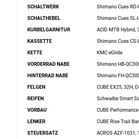
SCHALTWERK
Shimano Cues RD-
SCHALTHEBEL
Shimano Cues SL-U
KURBELGARNITUR
ACID MTB Hybrid, 
KASSETTE
Shimano Cues CS-
KETTE
KMC eGlide
VORDERRAD NABE
Shimano HB-QC300,
HINTERRAD NABE
Shimano FH-QC300-
FELGEN
CUBE EX25, 32H, Di
REIFEN
Schwalbe Smart Sam
VORBAU
CUBE Performance
LENKER
CUBE Rise Trail Ba
STEUERSATZ
ACROS AZF-1031, 1 