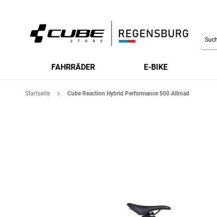
Searc
FAHRRÄDER
E-BIKE
Startseite
Cube Reaction Hybrid Performance 500 Allroad
Zum
Ende
der
Bildgalerie
springen