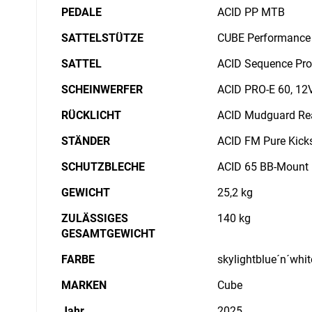
PEDALE
ACID PP MTB
SATTELSTÜTZE
CUBE Performance
SATTEL
ACID Sequence Pro
SCHEINWERFER
ACID PRO-E 60, 12V
RÜCKLICHT
ACID Mudguard Rea
STÄNDER
ACID FM Pure Kick
SCHUTZBLECHE
ACID 65 BB-Mount
GEWICHT
25,2 kg
ZULÄSSIGES
140 kg
GESAMTGEWICHT
FARBE
skylightblue´n´whit
MARKEN
Cube
Jahr
2025