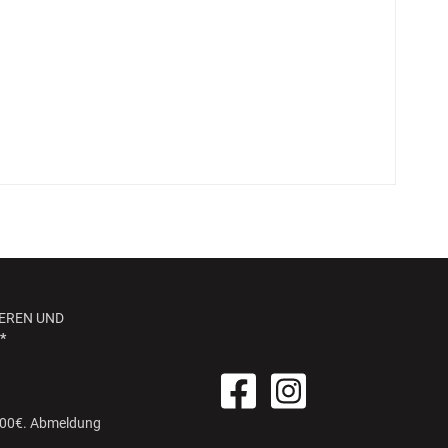
EREN UND
*
 100€. Abmeldung