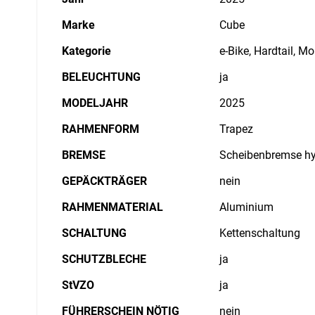
Marke
Cube
Kategorie
e-Bike, Hardtail, M
BELEUCHTUNG
ja
MODELJAHR
2025
RAHMENFORM
Trapez
BREMSE
Scheibenbremse hy
GEPÄCKTRÄGER
nein
RAHMENMATERIAL
Aluminium
SCHALTUNG
Kettenschaltung
SCHUTZBLECHE
ja
StVZO
ja
FÜHRERSCHEIN NÖTIG
nein