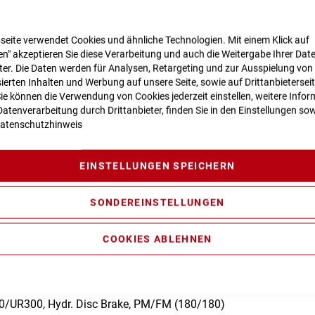
seite verwendet Cookies und ähnliche Technologien. Mit einem Klick auf
n" akzeptieren Sie diese Verarbeitung und auch die Weitergabe Ihrer Dat
n zur Produktsicherheit
eter. Die Daten werden für Analysen, Retargeting und zur Ausspielung von
ierten Inhalten und Werbung auf unsere Seite, sowie auf Drittanbietersei
Sie können die Verwendung von Cookies jederzeit einstellen, weitere Infor
atenverarbeitung durch Drittanbieter, finden Sie in den Einstellungen sow
atenschutzhinweis
, Gravity Casting, Agile Ride Geometry, 1.5 Headtube, Fully Integ
arrier Mounting Parts
EINSTELLUNGEN SPEICHERN
 NLO Coil, 100mm
erformance Generation 3 (75Nm) Cruise (250Watt), Smart Syst
SONDEREINSTELLUNGEN
COOKIES ABLEHNEN
500
/ Integrated Display
UR300, Hydr. Disc Brake, PM/FM (180/180)