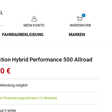
Search
MEIN KONTO
WARENKORB
Zum
Inhalt
FAHRRADBEKLEIDUNG
MARKEN
springen
tion Hybrid Performance 500 Allroad
0 €
r Abholung möglich
% Finanzierungszeitraum 12 Monate)
lue´n´white