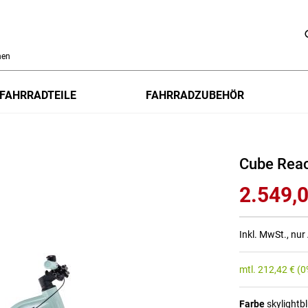
h
FAHRRADTEILE
FAHRRADZUBEHÖR
Cube Reac
2.549,0
Inkl. MwSt., nu
mtl.
212,42
€
(0
Farbe
skylightb