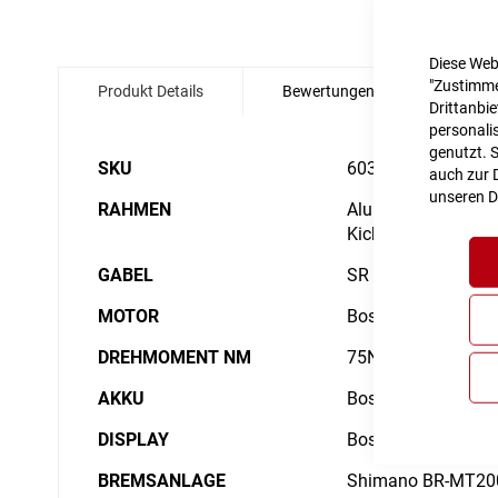
Zum
Diese Web
Anfang
"Zustimme
Produkt Details
Bewertungen
Angabe
der
Drittanbi
Bildgalerie
personalis
springen
genutzt. 
Details
SKU
6035398
auch zur D
unseren
D
RAHMEN
Aluminium Superlite
Kickstand/Fender/C
GABEL
SR Suntour NVX30
MOTOR
Bosch Drive Unit P
DREHMOMENT NM
75Nm
AKKU
Bosch PowerTube 
DISPLAY
Bosch Purion 200 w
BREMSANLAGE
Shimano BR-MT200/