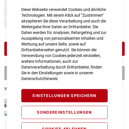
M
S
Diese Webseite verwendet Cookies und ähnliche
XXL
XL
Technologien. Mit einem Klick auf "Zustimmen"
akzeptieren Sie diese Verarbeitung und auch die
L
Weitergabe Ihrer Daten an Drittanbieter. Die
Daten werden für Analysen, Retargeting und zur
Ausspielung von personalisierten Inhalten und
Werbung auf unsere Seite, sowie auf
IN DEN WARENKORB
Drittanbieterseiten genutzt. Sie können die
Verwendung von Cookies jederzeit einstellen,
weitere Informationen, auch zur
Datenverarbeitung durch Drittanbieter, finden
PROBEFAHRT VEREINBAREN
Sie in den Einstellungen sowie in unseren
Datenschutzhinweis
Vergleichsliste:
hinzufügen
|
ansehen
EINSTELLUNGEN SPEICHERN
Produktanfrage stellen
Extra Schutz? Jetzt Tarife entdecken!
SONDEREINSTELLUNGEN
E-Bike Komplettschutz
COOKIES ABLEHNEN