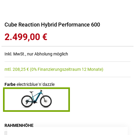
Zum
Cube Reaction Hybrid Performance 600
Anfang
2.499,00 €
der
Bildgalerie
springen
Inkl. MwSt., nur Abholung möglich
mtl.
208,25
€
(0% Finanzierungszeitraum 12 Monate)
Farbe
electricblue´n´dazzle
RAHMENHÖHE