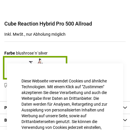
Zum
Cube Reaction Hybrid Pro 500 Allroad
Anfang
der
Inkl. MwSt., nur Abholung möglich
Bildgalerie
springen
Farbe
blushrose´n´silver
Diese Webseite verwendet Cookies und ähnliche
Produktanfrage stellen
Technologien. Mit einem Klick auf "Zustimmen"
akzeptieren Sie diese Verarbeitung und auch die
Weitergabe Ihrer Daten an Drittanbieter. Die
Daten werden für Analysen, Retargeting und zur
Produkt Details
Ausspielung von personalisierten Inhalten und
Werbung auf unsere Seite, sowie auf
Bewertungen
Drittanbieterseiten genutzt. Sie können die
Verwendung von Cookies jederzeit einstellen,