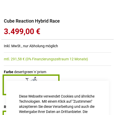
Zum
Cube Reaction Hybrid Race
Anfang
3.499,00 €
der
Bildgalerie
springen
Inkl. MwSt., nur Abholung möglich
mtl.
291,58
€
(0% Finanzierungszeitraum 12 Monate)
Farbe
desertgreen´n´prism
Diese Webseite verwendet Cookies und ähnliche
Technologien. Mit einem Klick auf "Zustimmen"
akzeptieren Sie diese Verarbeitung und auch die
RAHMENHÖHE
S
Weitergabe Ihrer Daten an Drittanbieter. Die