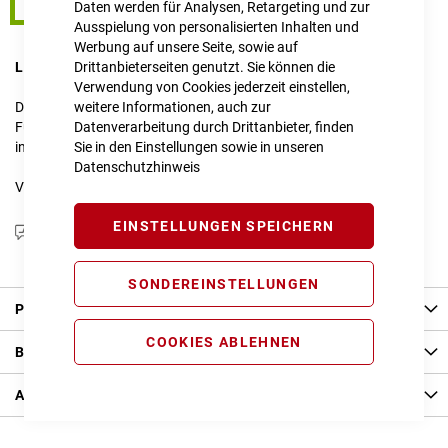
S
Daten werden für Analysen, Retargeting und zur
Ausspielung von personalisierten Inhalten und
Werbung auf unsere Seite, sowie auf
LIEFERZEIT
Drittanbieterseiten genutzt. Sie können die
im Onlineshop erfragen
Verwendung von Cookies jederzeit einstellen,
Dieser Artikel ist nicht verfügbar.
weitere Informationen, auch zur
Für Anfragen zur Verfügbarkeit schreiben Sie uns gerne an
Datenverarbeitung durch Drittanbieter, finden
info@cube-store-regensburg.de
Sie in den Einstellungen sowie in unseren
Datenschutzhinweis
Vergleichsliste:
hinzufügen
|
ansehen
EINSTELLUNGEN SPEICHERN
Produktanfrage stellen
SONDEREINSTELLUNGEN
Produkt Details
COOKIES ABLEHNEN
Bewertungen
Angaben zur Produktsicherheit