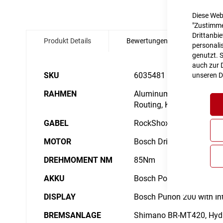
Diese Web
Zum
"Zustimme
Anfang
Drittanbi
Produkt Details
Bewertungen
Angabe
der
personalis
Bildgalerie
genutzt. 
springen
auch zur D
Details
SKU
6035481
unseren
D
RAHMEN
Aluminum Superlite, Gravi
Routing, Kickstand/Fende
GABEL
RockShox Recon Silver 
MOTOR
Bosch Drive Unit Perfor
DREHMOMENT NM
85Nm
AKKU
Bosch PowerTube
DISPLAY
Bosch Purion 200 with In
BREMSANLAGE
Shimano BR-MT420, Hydr.