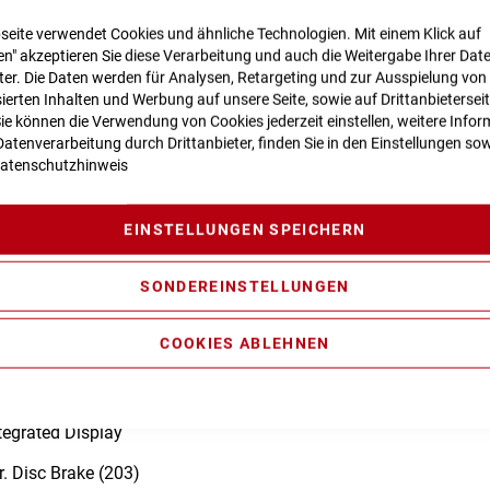
seite verwendet Cookies und ähnliche Technologien. Mit einem Klick auf
n" akzeptieren Sie diese Verarbeitung und auch die Weitergabe Ihrer Dat
eter. Die Daten werden für Analysen, Retargeting und zur Ausspielung von
n zur Produktsicherheit
ierten Inhalten und Werbung auf unsere Seite, sowie auf Drittanbietersei
Sie können die Verwendung von Cookies jederzeit einstellen, weitere Infor
atenverarbeitung durch Drittanbieter, finden Sie in den Einstellungen sow
atenschutzhinweis
ty Casting Technology, Agile Ride Geometry, Boost 148, UDH™, Fu
r/Carrier Mounting Points, Integrated Seatclamp
EINSTELLUNGEN SPEICHERN
RL Air, Tapered, 15x110mm, 100mm
SONDEREINSTELLUNGEN
mance Line CX, Smart System
COOKIES ABLEHNEN
tegrated Display
 Disc Brake (203)