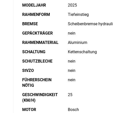
MODELJAHR
2025
RAHMENFORM
Tiefeinstieg
BREMSE
Scheibenbremse hydraul
GEPÄCKTRÄGER
nein
RAHMENMATERIAL
Aluminium
SCHALTUNG
Kettenschaltung
SCHUTZBLECHE
nein
StVZO
nein
FÜHRERSCHEIN
nein
NÖTIG
GESCHWINDIGKEIT
25
(KM/H)
MOTOR
Bosch