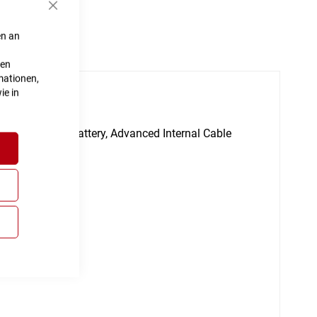
Schließen
en an
ten
mationen,
ie in
ll Integrated Battery, Advanced Internal Cable