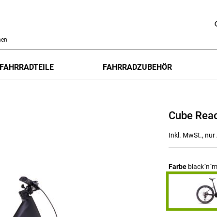
h
FAHRRADTEILE
FAHRRADZUBEHÖR
Cube Reac
Inkl. MwSt., nu
Farbe
black´n´m