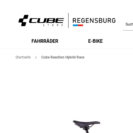
Searc
FAHRRÄDER
E-BIKE
Startseite
Cube Reaction Hybrid Race
Zum
Ende
der
Bildgalerie
springen