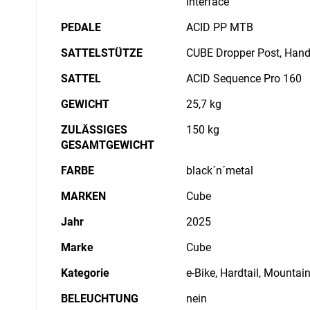
Interface
PEDALE
ACID PP MTB
SATTELSTÜTZE
CUBE Dropper Post, Handl
SATTEL
ACID Sequence Pro 160
GEWICHT
25,7 kg
ZULÄSSIGES
150 kg
GESAMTGEWICHT
FARBE
black´n´metal
MARKEN
Cube
Jahr
2025
Marke
Cube
Kategorie
e-Bike, Hardtail, Mountai
BELEUCHTUNG
nein