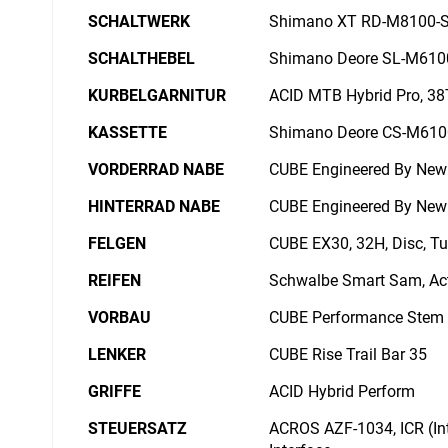
SCHALTWERK
Shimano XT RD-M8100-S
SCHALTHEBEL
Shimano Deore SL-M6100-
KURBELGARNITUR
ACID MTB Hybrid Pro, 38
KASSETTE
Shimano Deore CS-M6100
VORDERRAD NABE
CUBE Engineered By New
HINTERRAD NABE
CUBE Engineered By New
FELGEN
CUBE EX30, 32H, Disc, T
REIFEN
Schwalbe Smart Sam, Act
VORBAU
CUBE Performance Stem 
LENKER
CUBE Rise Trail Bar 35
GRIFFE
ACID Hybrid Perform
STEUERSATZ
ACROS AZF-1034, ICR (In