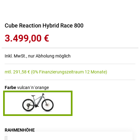
Zum
Cube Reaction Hybrid Race 800
Anfang
3.499,00 €
der
Bildgalerie
springen
Inkl. MwSt., nur Abholung möglich
mtl.
291,58
€
(0% Finanzierungszeitraum 12 Monate)
Farbe
vulcan´n´orange
RAHMENHÖHE