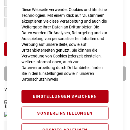
M
L
Diese Webseite verwendet Cookies und ähnliche
XXL
XL
Technologien. Mit einem Klick auf "Zustimmen"
akzeptieren Sie diese Verarbeitung und auch die
S
Weitergabe Ihrer Daten an Drittanbieter. Die
Daten werden für Analysen, Retargeting und zur
Ausspielung von personalisierten Inhalten und
Werbung auf unsere Seite, sowie auf
IN DEN WARENKORB
Drittanbieterseiten genutzt. Sie können die
Verwendung von Cookies jederzeit einstellen,
weitere Informationen, auch zur
Datenverarbeitung durch Drittanbieter, finden
PROBEFAHRT VEREINBAREN
Sie in den Einstellungen sowie in unseren
Datenschutzhinweis
Vergleichsliste:
hinzufügen
|
ansehen
EINSTELLUNGEN SPEICHERN
Produktanfrage stellen
Extra Schutz? Jetzt Tarife entdecken!
SONDEREINSTELLUNGEN
E-Bike Komplettschutz
COOKIES ABLEHNEN