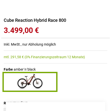
Zum
Cube Reaction Hybrid Race 800
Anfang
3.499,00 €
der
Bildgalerie
springen
Inkl. MwSt., nur Abholung möglich
mtl.
291,58
€
(0% Finanzierungszeitraum 12 Monate)
Farbe
amber´n´black
RAHMENHÖHE