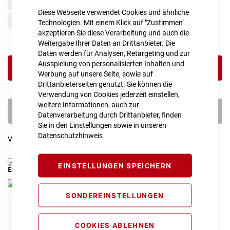
Trapeze XL
Trapeze L
Diese Webseite verwendet Cookies und ähnliche
Trapeze M
Trapeze S
Technologien. Mit einem Klick auf "Zustimmen"
akzeptieren Sie diese Verarbeitung und auch die
Weitergabe Ihrer Daten an Drittanbieter. Die
Daten werden für Analysen, Retargeting und zur
Ausspielung von personalisierten Inhalten und
IN DEN WARENKORB
Werbung auf unsere Seite, sowie auf
Drittanbieterseiten genutzt. Sie können die
Verwendung von Cookies jederzeit einstellen,
weitere Informationen, auch zur
PROBEFAHRT VEREINBAREN
Datenverarbeitung durch Drittanbieter, finden
Sie in den Einstellungen sowie in unseren
Datenschutzhinweis
Vergleichsliste:
hinzufügen
|
ansehen
Produktanfrage stellen
EINSTELLUNGEN SPEICHERN
Extra Schutz? Jetzt Tarife entdecken!
SONDEREINSTELLUNGEN
E-Bike Komplettschutz
Info
149,00 € pro Jahr*
COOKIES ABLEHNEN