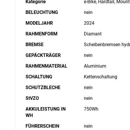
Kategorie
e-Bike, Hardtail, Moun
BELEUCHTUNG
nein
MODELJAHR
2024
RAHMENFORM
Diamant
BREMSE
Scheibenbremsen hydr
GEPÄCKTRÄGER
nein
RAHMENMATERIAL
Aluminium
SCHALTUNG
Kettenschaltung
SCHUTZBLECHE
nein
StVZO
nein
AKKULEISTUNG IN
750Wh
WH
FÜHRERSCHEIN
nein