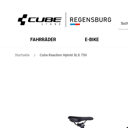
Searc
FAHRRÄDER
E-BIKE
Startseite
Cube Reaction Hybrid SLX 750
Zum
Ende
der
Bildgalerie
springen