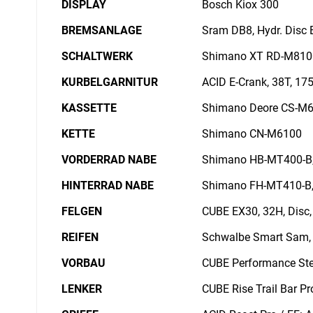
DISPLAY
Bosch Kiox 300
BREMSANLAGE
Sram DB8, Hydr. Disc 
SCHALTWERK
Shimano XT RD-M8100
KURBELGARNITUR
ACID E-Crank, 38T, 1
KASSETTE
Shimano Deore CS-M6
KETTE
Shimano CN-M6100
VORDERRAD NABE
Shimano HB-MT400-B, 
HINTERRAD NABE
Shimano FH-MT410-B, 
FELGEN
CUBE EX30, 32H, Disc,
REIFEN
Schwalbe Smart Sam, 
VORBAU
CUBE Performance St
LENKER
CUBE Rise Trail Bar P