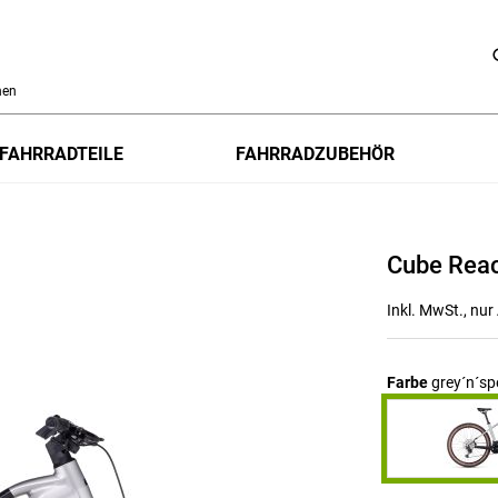
h
FAHRRADTEILE
FAHRRADZUBEHÖR
Cube Reac
Inkl. MwSt., nu
Farbe
grey´n´sp