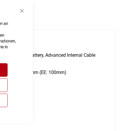
Schließen
en an
ten
mationen,
ie in
lly Integrated Battery, Advanced Internal Cable
e Optimized, 120mm (EE: 100mm)
em