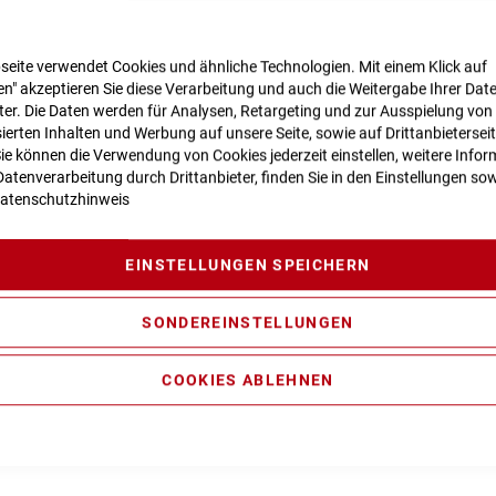
seite verwendet Cookies und ähnliche Technologien. Mit einem Klick auf
n" akzeptieren Sie diese Verarbeitung und auch die Weitergabe Ihrer Dat
n zur Produktsicherheit
eter. Die Daten werden für Analysen, Retargeting und zur Ausspielung von
ierten Inhalten und Werbung auf unsere Seite, sowie auf Drittanbietersei
Sie können die Verwendung von Cookies jederzeit einstellen, weitere Infor
atenverarbeitung durch Drittanbieter, finden Sie in den Einstellungen sow
atenschutzhinweis
ravity Casting, Agile Ride Geometry, 1.5 Headtube, Boost 148, Fu
nder/Carrier Mounting Points
EINSTELLUNGEN SPEICHERN
Position Sweep-Adjust RAIL Damper, Tapered, 15x110mm, E-Bik
ormance CX Generation 4 (85Nm) Cruise (250Watt), Smart Syst
SONDEREINSTELLUNGEN
COOKIES ABLEHNEN