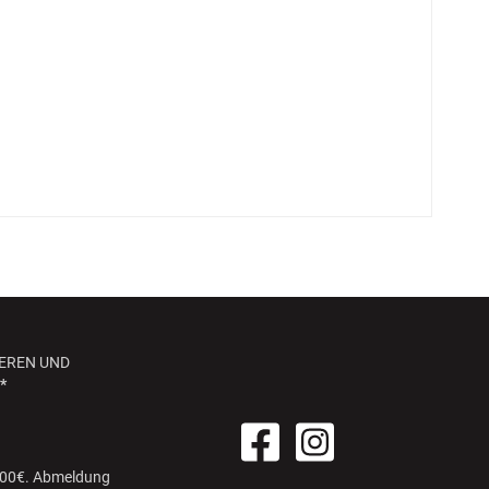
EREN UND
*
 100€. Abmeldung