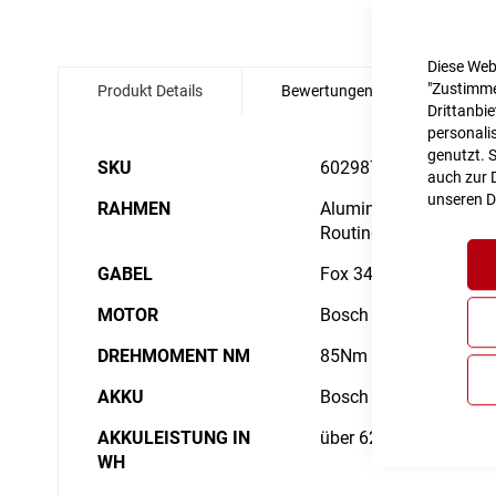
Zum
Diese Web
Anfang
"Zustimme
Produkt Details
Bewertungen
Angabe
der
Drittanbi
Bildgalerie
personalis
springen
genutzt. 
Details
SKU
6029872
auch zur D
unseren
D
RAHMEN
Aluminium Superlite, G
Routing, Kickstand/Fe
GABEL
Fox 34 Float AWL, 2-
MOTOR
Bosch Drive Unit Perf
DREHMOMENT NM
85Nm
AKKU
Bosch PowerTube 750
AKKULEISTUNG IN
über 625Wh
WH