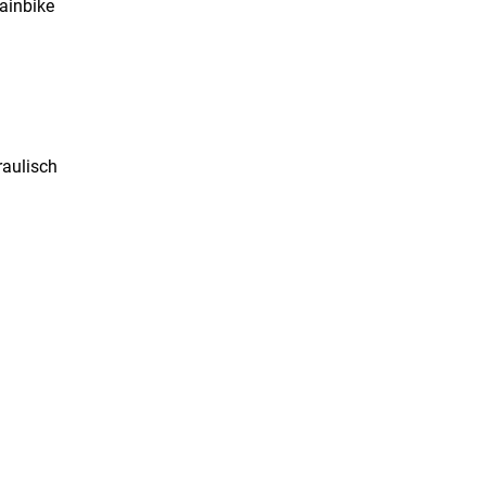
tainbike
aulisch