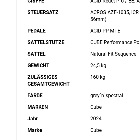
GRIFFE
ACID React Pro / EE: 
STEUERSATZ
ACROS AZF-1035, ICR (
56mm)
PEDALE
ACID PP MTB
SATTELSTÜTZE
CUBE Performance Po
SATTEL
Natural Fit Sequence
GEWICHT
24,5 kg
ZULÄSSIGES
160 kg
GESAMTGEWICHT
FARBE
grey´n´spectral
MARKEN
Cube
Jahr
2024
Marke
Cube