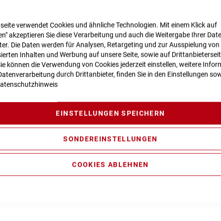
Vergleichsliste:
seite verwendet Cookies und ähnliche Technologien. Mit einem Klick auf
n" akzeptieren Sie diese Verarbeitung und auch die Weitergabe Ihrer Dat
n zur Produktsicherheit
eter. Die Daten werden für Analysen, Retargeting und zur Ausspielung von
ierten Inhalten und Werbung auf unsere Seite, sowie auf Drittanbietersei
Sie können die Verwendung von Cookies jederzeit einstellen, weitere Infor
atenverarbeitung durch Drittanbieter, finden Sie in den Einstellungen sow
atenschutzhinweis
avity Casting Technology, Agile Ride Geometry, Boost148, Fully I
 Kickstand/Fender/Carrier Mounting Points
EINSTELLUNGEN SPEICHERN
sition Sweep-Adjust RAIL Damper, Tapered, 15x110mm, E-Bike
SONDEREINSTELLUNGEN
ormance Line CX max. 100Nm (BDU38)
COOKIES ABLEHNEN