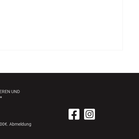
EREN UND
*
 100€. Abmeldung