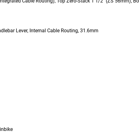
ntegrated Cable Routing), Top Zero-Stack 1 1/2" (ZS 56mm), B
dlebar Lever, Internal Cable Routing, 31.6mm
inbike