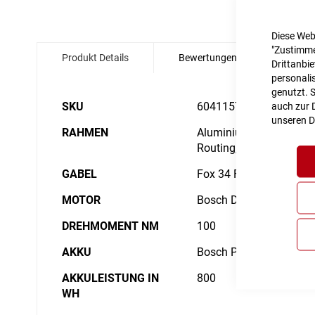
Zum
Diese Web
Anfang
"Zustimme
Produkt Details
Bewertungen
Angabe
der
Drittanbi
Bildgalerie
personalis
springen
genutzt. 
Details
SKU
6041157
auch zur D
unseren
D
RAHMEN
Aluminium Superlite, Gr
Routing, 1.5 Headtube,
GABEL
Fox 34 Float AWL, 2-Po
MOTOR
Bosch Drive Unit Perf
DREHMOMENT NM
100
AKKU
Bosch PowerTube 800
AKKULEISTUNG IN
800
WH