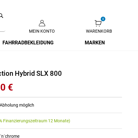
Search
MEIN KONTO
WARENKORB
Zum
Inhalt
FAHRRADBEKLEIDUNG
MARKEN
springen
tion Hybrid SLX 800
0 €
r Abholung möglich
% Finanzierungszeitraum 12 Monate)
t´n´chrome