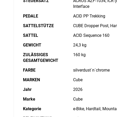
STEUERSATZ
ACROS AZF-1034, ICR (I
Interface
PEDALE
ACID PP Trekking
SATTELSTÜTZE
CUBE Dropper Post, Han
SATTEL
ACID Sequence 160
GEWICHT
24,3 kg
ZULÄSSIGES
160 kg
GESAMTGEWICHT
FARBE
silverdust´n´chrome
MARKEN
Cube
Jahr
2026
Marke
Cube
Kategorie
e-Bike, Hardtail, Mounta