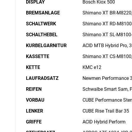
DISPLAY
Bosch Kiox 500
BREMSANLAGE
Shimano XT BR-M8220, 
SCHALTWERK
Shimano XT RD-M8100-
SCHALTHEBEL
Shimano XT SL-M8100-I
KURBELGARNITUR
ACID MTB Hybrid Pro, 
KASSETTE
Shimano XT CS-M8100,
KETTE
KMC e12
LAUFRADSATZ
Newmen Performance 3
REIFEN
Schwalbe Smart Sam, Pe
VORBAU
CUBE Performance Stem
LENKER
CUBE Rise Trail Bar 35
GRIFFE
ACID Hybrid Perform