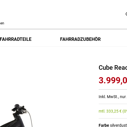
h
FAHRRADTEILE
FAHRRADZUBEHÖR
Cube Reac
3.999,0
Inkl. MwSt., nu
mtl.
333,25
€
(0
Farbe
silverdus