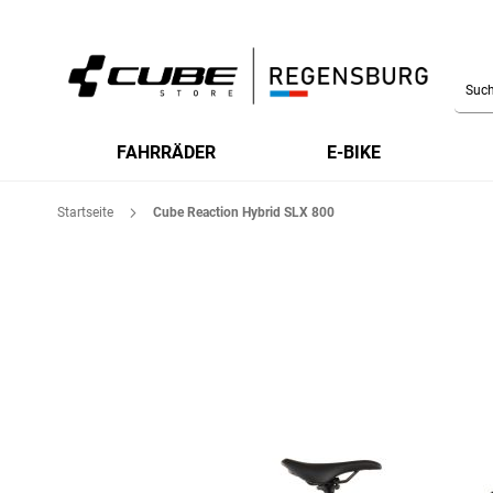
Searc
FAHRRÄDER
E-BIKE
Startseite
Cube Reaction Hybrid SLX 800
Zum
Ende
der
Bildgalerie
springen