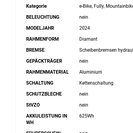
Kategorie
e-Bike, Fully, Mountainbik
BELEUCHTUNG
nein
MODELJAHR
2024
RAHMENFORM
Diamant
BREMSE
Scheibenbremsen hydraul
GEPÄCKTRÄGER
nein
RAHMENMATERIAL
Aluminium
SCHALTUNG
Kettenschaltung
SCHUTZBLECHE
nein
StVZO
nein
AKKULEISTUNG IN
625Wh
WH