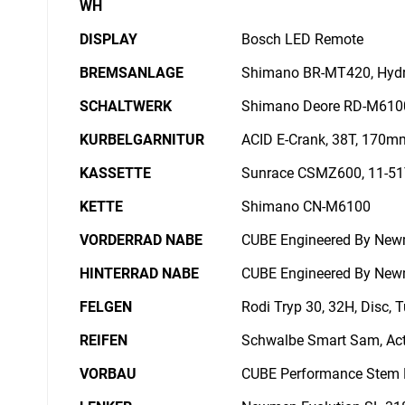
WH
DISPLAY
Bosch LED Remote
BREMSANLAGE
Shimano BR-MT420, Hydr.
SCHALTWERK
Shimano Deore RD-M6100
KURBELGARNITUR
ACID E-Crank, 38T, 170m
KASSETTE
Sunrace CSMZ600, 11-5
KETTE
Shimano CN-M6100
VORDERRAD NABE
CUBE Engineered By Newm
HINTERRAD NABE
CUBE Engineered By Newm
FELGEN
Rodi Tryp 30, 32H, Disc, 
REIFEN
Schwalbe Smart Sam, Acti
VORBAU
CUBE Performance Stem