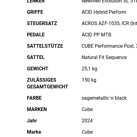
LENKER
Newmen Evolution SL 31
GRIFFE
ACID Hybrid Perform
STEUERSATZ
ACROS AZF-1035, ICR (Int
PEDALE
ACID PP MTB
SATTELSTÜTZE
CUBE Performance Post,
SATTEL
Natural Fit Sequence
GEWICHT
25,1 kg
ZULÄSSIGES
150 kg
GESAMTGEWICHT
FARBE
sagemetallic´n´black
MARKEN
Cube
Jahr
2024
Marke
Cube