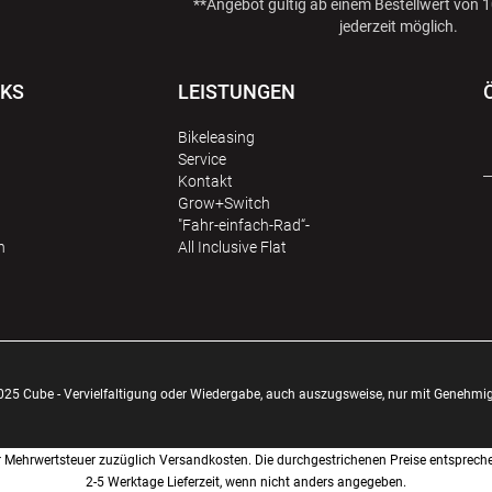
**Angebot gültig ab einem Bestellwert von
jederzeit möglich.
NKS
LEISTUNGEN
Bikeleasing
Service
Kontakt
Grow+Switch
"Fahr-einfach-Rad“-
n
All Inclusive Flat
025 Cube - Vervielfaltigung oder Wiedergabe, auch auszugsweise, nur mit Genehmi
cher Mehrwertsteuer zuzüglich Versandkosten. Die durchgestrichenen Preise entsprech
2-5 Werktage Lieferzeit, wenn nicht anders angegeben.