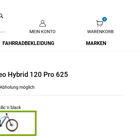
Search
MEIN KONTO
WARENKORB
Zum
Inhalt
FAHRRADBEKLEIDUNG
MARKEN
springen
eo Hybrid 120 Pro 625
r Abholung möglich
lic´n´black