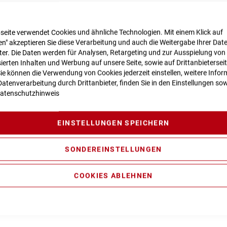
seite verwendet Cookies und ähnliche Technologien. Mit einem Klick auf
n zur Produktsicherheit
n" akzeptieren Sie diese Verarbeitung und auch die Weitergabe Ihrer Dat
eter. Die Daten werden für Analysen, Retargeting und zur Ausspielung von
ierten Inhalten und Werbung auf unsere Seite, sowie auf Drittanbietersei
Sie können die Verwendung von Cookies jederzeit einstellen, weitere Infor
atenverarbeitung durch Drittanbieter, finden Sie in den Einstellungen sow
atenschutzhinweis
ty Casting Technology, Efficient Comfort Control, FSP 4-Link, Ag
l Cable Routing, Kickstand/Fender/Carrier Mounting Points
EINSTELLUNGEN SPEICHERN
L Air, Tapered, 15x110mm, eMTB Approved, 130mm, Lockout
 185x55mm (27.5: 165x45mm), Rebound Adjust, Trunnion Moun
SONDEREINSTELLUNGEN
ance CX Generation 4 (85Nm) Cruise (250Watt), Smart System
COOKIES ABLEHNEN