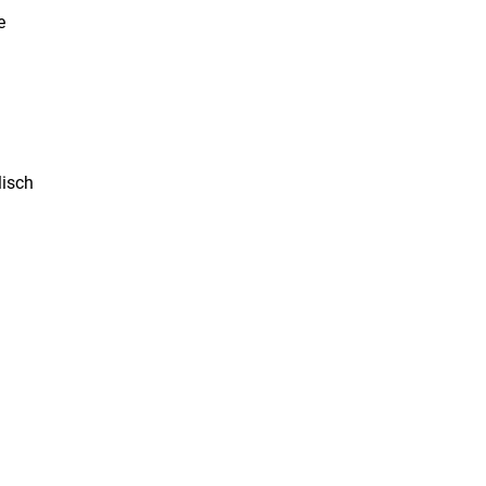
e
isch