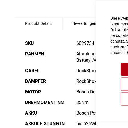
Zum
Diese Web
Anfang
Produkt Details
Bewertungen
Angabe
"Zustimme
der
Drittanbi
Bildgalerie
personalis
springen
genutzt. 
Details
SKU
6029734
auch zur D
unseren
D
RAHMEN
Aluminum Superlite, Gravi
Battery, Advanced Interna
GABEL
RockShox Recon Silver R
DÄMPFER
RockShox Deluxe Select,
MOTOR
Bosch Drive Unit Perform
DREHMOMENT NM
85Nm
AKKU
Bosch PowerTube 625
AKKULEISTUNG IN
bis 625Wh