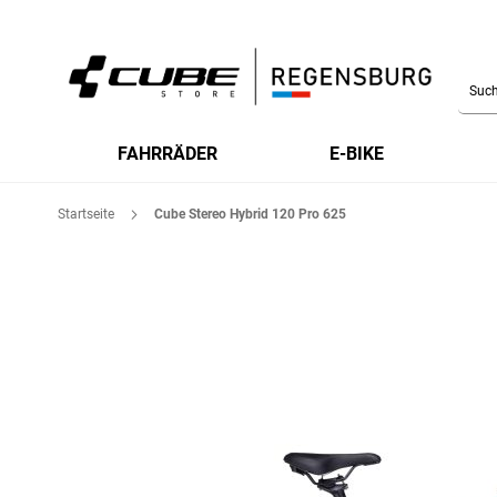
Searc
FAHRRÄDER
E-BIKE
Startseite
Cube Stereo Hybrid 120 Pro 625
Zum
Ende
der
Bildgalerie
springen