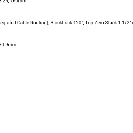
8.25, 760mm
egrated Cable Routing), BlockLock 120°, Top Zero-Stack 1 1/2
 30.9mm