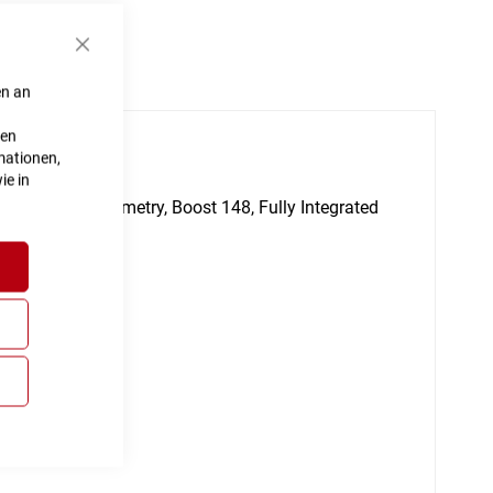
Schließen
en an
ten
mationen,
ie in
ile Comfort Geometry, Boost 148, Fully Integrated
t