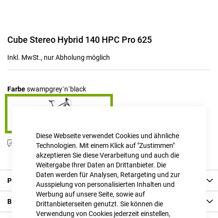
Zum
Cube Stereo Hybrid 140 HPC Pro 625
Anfang
der
Inkl. MwSt., nur Abholung möglich
Bildgalerie
springen
Farbe
swampgrey´n´black
Diese Webseite verwendet Cookies und ähnliche
Produktanfrage stellen
Technologien. Mit einem Klick auf "Zustimmen"
akzeptieren Sie diese Verarbeitung und auch die
Weitergabe Ihrer Daten an Drittanbieter. Die
Daten werden für Analysen, Retargeting und zur
Produkt Details
Ausspielung von personalisierten Inhalten und
Werbung auf unsere Seite, sowie auf
Bewertungen
Drittanbieterseiten genutzt. Sie können die
Verwendung von Cookies jederzeit einstellen,