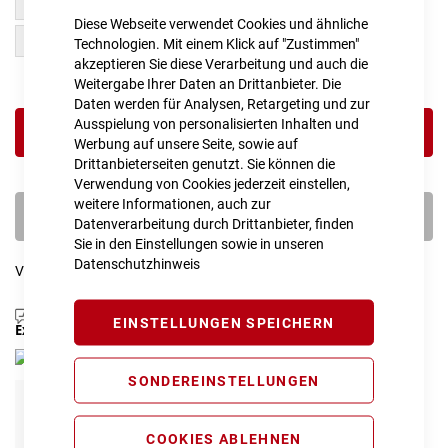
M
S
Diese Webseite verwendet Cookies und ähnliche
XL
L
Technologien. Mit einem Klick auf "Zustimmen"
akzeptieren Sie diese Verarbeitung und auch die
Weitergabe Ihrer Daten an Drittanbieter. Die
Daten werden für Analysen, Retargeting und zur
Ausspielung von personalisierten Inhalten und
IN DEN WARENKORB
Werbung auf unsere Seite, sowie auf
Drittanbieterseiten genutzt. Sie können die
Verwendung von Cookies jederzeit einstellen,
weitere Informationen, auch zur
PROBEFAHRT VEREINBAREN
Datenverarbeitung durch Drittanbieter, finden
Sie in den Einstellungen sowie in unseren
Datenschutzhinweis
Vergleichsliste:
hinzufügen
|
ansehen
Produktanfrage stellen
EINSTELLUNGEN SPEICHERN
Extra Schutz? Jetzt Tarife entdecken!
SONDEREINSTELLUNGEN
E-Bike Komplettschutz
Info
179,00 € pro Jahr*
COOKIES ABLEHNEN