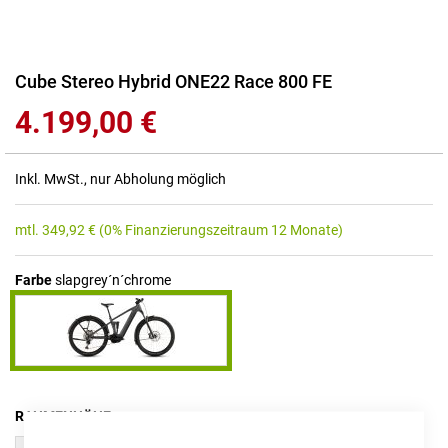
Zum
Cube Stereo Hybrid ONE22 Race 800 FE
Anfang
4.199,00 €
der
Bildgalerie
springen
Inkl. MwSt., nur Abholung möglich
mtl.
349,92
€
(0% Finanzierungszeitraum 12 Monate)
Farbe
slapgrey´n´chrome
RAHMENHÖHE