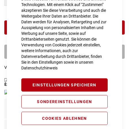
L
M
Technologien. Mit einem Klick auf "Zustimmen"
akzeptieren Sie diese Verarbeitung und auch die
Weitergabe Ihrer Daten an Drittanbieter. Die
Daten werden für Analysen, Retargeting und zur
IN DEN WARENKORB
Ausspielung von personalisierten Inhalten und
Werbung auf unsere Seite, sowie auf
Drittanbieterseiten genutzt. Sie können die
Verwendung von Cookies jederzeit einstellen,
weitere Informationen, auch zur
PROBEFAHRT VEREINBAREN
Datenverarbeitung durch Drittanbieter, finden
Sie in den Einstellungen sowie in unseren
Vergleichsliste:
hinzufügen
|
ansehen
Datenschutzhinweis
Produktanfrage stellen
Extra Schutz? Jetzt Tarife entdecken!
EINSTELLUNGEN SPEICHERN
SONDEREINSTELLUNGEN
Fahrrad Komplettschutz
Info
149,00 € pro Jahr*
COOKIES ABLEHNEN
Fahrrad Reparaturschutz