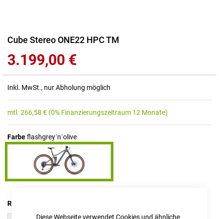
Zum
Cube Stereo ONE22 HPC TM
Anfang
3.199,00 €
der
Bildgalerie
springen
Inkl. MwSt., nur Abholung möglich
mtl.
266,58
€
(0% Finanzierungszeitraum 12 Monate)
Farbe
flashgrey´n´olive
RAHMENHÖHE
Diese Webseite verwendet Cookies und ähnliche