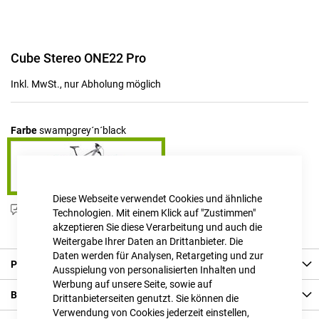
Zum
Cube Stereo ONE22 Pro
Anfang
der
Inkl. MwSt., nur Abholung möglich
Bildgalerie
springen
Farbe
swampgrey´n´black
Diese Webseite verwendet Cookies und ähnliche
Produktanfrage stellen
Technologien. Mit einem Klick auf "Zustimmen"
akzeptieren Sie diese Verarbeitung und auch die
Weitergabe Ihrer Daten an Drittanbieter. Die
Daten werden für Analysen, Retargeting und zur
Produkt Details
Ausspielung von personalisierten Inhalten und
Werbung auf unsere Seite, sowie auf
Bewertungen
Drittanbieterseiten genutzt. Sie können die
Verwendung von Cookies jederzeit einstellen,