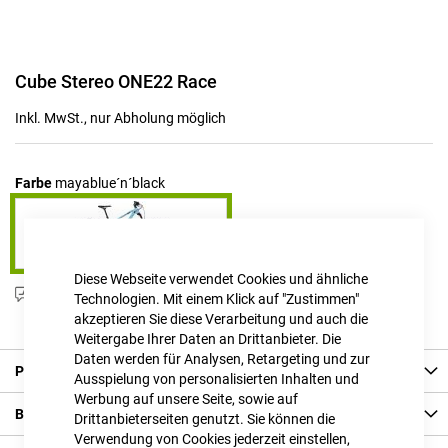
Zum
Cube Stereo ONE22 Race
Anfang
der
Inkl. MwSt., nur Abholung möglich
Bildgalerie
springen
Farbe
mayablue´n´black
Diese Webseite verwendet Cookies und ähnliche
Produktanfrage stellen
Technologien. Mit einem Klick auf "Zustimmen"
akzeptieren Sie diese Verarbeitung und auch die
Weitergabe Ihrer Daten an Drittanbieter. Die
Daten werden für Analysen, Retargeting und zur
Produkt Details
Ausspielung von personalisierten Inhalten und
Werbung auf unsere Seite, sowie auf
Bewertungen
Drittanbieterseiten genutzt. Sie können die
Verwendung von Cookies jederzeit einstellen,