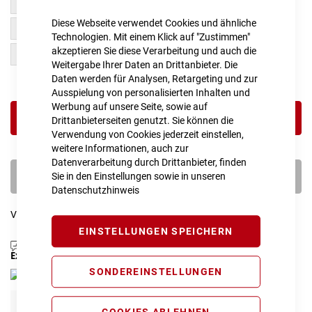
Easy Entry 50 cm
Easy Entry 58 cm
Diese Webseite verwendet Cookies und ähnliche
Easy Entry 54 cm
Easy Entry 46 cm
Technologien. Mit einem Klick auf "Zustimmen"
akzeptieren Sie diese Verarbeitung und auch die
Easy Entry 42 cm
Weitergabe Ihrer Daten an Drittanbieter. Die
Daten werden für Analysen, Retargeting und zur
Ausspielung von personalisierten Inhalten und
Werbung auf unsere Seite, sowie auf
IN DEN WARENKORB
Drittanbieterseiten genutzt. Sie können die
Verwendung von Cookies jederzeit einstellen,
weitere Informationen, auch zur
Datenverarbeitung durch Drittanbieter, finden
PROBEFAHRT VEREINBAREN
Sie in den Einstellungen sowie in unseren
Datenschutzhinweis
Vergleichsliste:
hinzufügen
|
ansehen
EINSTELLUNGEN SPEICHERN
Produktanfrage stellen
Extra Schutz? Jetzt Tarife entdecken!
SONDEREINSTELLUNGEN
E-Bike Komplettschutz
COOKIES ABLEHNEN