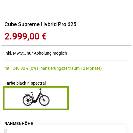
Zum
Cube Supreme Hybrid Pro 625
Anfang
2.999,00 €
der
Bildgalerie
springen
Inkl. MwSt., nur Abholung möglich
mtl.
249,92
€
(0% Finanzierungszeitraum 12 Monate)
Farbe
black´n´spectral
RAHMENHÖHE