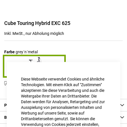
Zum
Cube Touring Hybrid EXC 625
Anfang
der
Inkl. MwSt., nur Abholung möglich
Bildgalerie
springen
Farbe
grey´n´metal
Diese Webseite verwendet Cookies und ähnliche
Produktanfrage stellen
Technologien. Mit einem Klick auf "Zustimmen"
akzeptieren Sie diese Verarbeitung und auch die
Weitergabe Ihrer Daten an Drittanbieter. Die
Daten werden für Analysen, Retargeting und zur
Produkt Details
Ausspielung von personalisierten Inhalten und
Werbung auf unsere Seite, sowie auf
Bewertungen
Drittanbieterseiten genutzt. Sie können die
Verwendung von Cookies jederzeit einstellen,