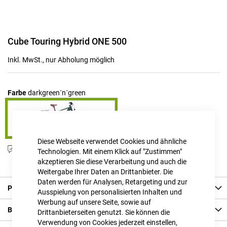
Zum
Cube Touring Hybrid ONE 500
Anfang
der
Inkl. MwSt., nur Abholung möglich
Bildgalerie
springen
Farbe
darkgreen´n´green
Diese Webseite verwendet Cookies und ähnliche
Produktanfrage stellen
Technologien. Mit einem Klick auf "Zustimmen"
akzeptieren Sie diese Verarbeitung und auch die
Weitergabe Ihrer Daten an Drittanbieter. Die
Daten werden für Analysen, Retargeting und zur
Produkt Details
Ausspielung von personalisierten Inhalten und
Werbung auf unsere Seite, sowie auf
Bewertungen
Drittanbieterseiten genutzt. Sie können die
Verwendung von Cookies jederzeit einstellen,