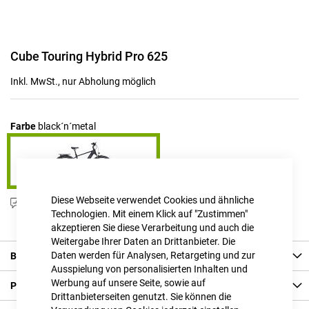
Zum
Cube Touring Hybrid Pro 625
Anfang
der
Inkl. MwSt., nur Abholung möglich
Bildgalerie
springen
Farbe
black´n´metal
Diese Webseite verwendet Cookies und ähnliche
Produktanfrage stellen
Technologien. Mit einem Klick auf "Zustimmen"
akzeptieren Sie diese Verarbeitung und auch die
Weitergabe Ihrer Daten an Drittanbieter. Die
Daten werden für Analysen, Retargeting und zur
Beschreibung
Ausspielung von personalisierten Inhalten und
Werbung auf unsere Seite, sowie auf
Produkt Details
Drittanbieterseiten genutzt. Sie können die